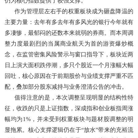
仍为核心指数提供了较强支撑。
作为管理层左右手的权重板块成为砸盘降温的
主要力量：去年有多去年有多风光的银行今年就有
多凄惨，最郁闷的还数本来就弱的券商。而本周调
整力度最剧烈的当属商业航天为首的游资爆炒概
念，在监管密集风险警示与窗口指导下，板块近两
日上演大面积跌停潮，多只个股近一个月涨幅大幅
回吐，核心原因在于前期股价与业绩支撑严重不匹
配，叠加部分股东减持与业务澄清公告的冲击。
值得注意的是，本次调整呈现明显的结构性特
征，收跌的只是上证指数，深成指和创业板指周涨
幅均为1%，并未受到权重板块与题材股调整的明
显拖累。核心支撑逻辑仍在于“放水”带来的充裕流