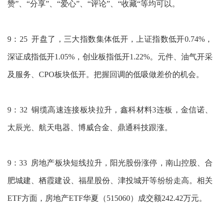
赞”、“分享”、“爱心”、“评论”、“收藏“等均可以。
9：25 开盘了，三大指数集体低开，上证指数低开0.74%，
深证成指低开1.05%，创业板指低开1.22%。元件、油气开采
及服务、CPO板块低开。把握回调的低吸做差价的机会。
9：32 铜缆高速连接板块拉升，鑫科材料3连板，金信诺、
太辰光、航天电器、博威合金、鼎通科技跟涨。
9：33 房地产板块短线拉升，阳光股份涨停，南山控股、合
肥城建、栖霞建设、福星股份、津投城开等纷纷走高。相关
ETF方面，房地产ETF华夏（515060）成交额242.42万元。