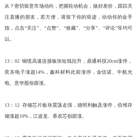
从？密切留意市场动向，把握轮动机会，做好差价，跟踪关
注直播的朋友，若方便，请留下你的痕迹，动动你的金手
指，点击“关注”、“点赞”、“收藏”、“分享”、“评论”等均可
以。
13：02 铜缆高速连接板块短线拉升，鼎通科技20cm涨停，
奕东电子涨超14%，鑫科材料此前涨停，金信诺、中航光
电、意华股份跟涨。
13：12 存储芯片板块震荡走强，德明利触及涨停，佰维存
储涨超10%，江波龙、香农芯创跟涨。