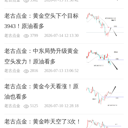
老古点金
3362
2026-07-15 11:58:42
X
我要给“老古点金”送鲜花
老古点金：黄金空头下个目标
3943！原油看多
您将赠送
（朵）鲜花给：老古点金
老古点金
3799
2026-07-14 12:13:30
（1鲜花 = 0.1人民币=1金币）
查看我的礼物
附言：
（不超过
100
字）
老古点金：中东局势升级黄金
空头发力！原油看多
老古点金
2816
2026-07-13 13:06:52
老古点金：黄金今天看涨！原
油也看多
可用金币：
0
个
老古点金
5125
2026-07-10 12:28:18
老古点金：黄金昨天空了3次！