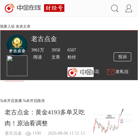
我要入驻
发表文章
老古点金
3961万
3958
6507
投诉
阅读
文章
粉丝
送鲜花
发私信
文章
视频
Ta未开启直播
Ta未开启路演
老古点金：黄金4193多单又吃
肉！原油看调整
老古点金
1100
2026-08-06 11:51:13