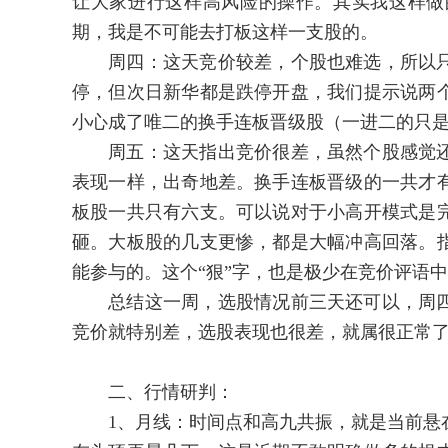
让大家进行这样高风险的操作。其实我这样做
期，我是不可能去打板这样一支股的。
周四：这天竞价较差，个股也难选，所以只
停，但次日新华都是跌停开盘，我们提示说两
小心成了唯二的换手连板晋级股（一进二的只是
周五：这天指出竞价很差，虽然个股感觉还
表现一样，出奇地差。换手连板晋级的一共才
板股一共只有六支。可以说对于小高开模式是
砸。大板股的几支更惨，都是大幅冲高回落。
能参与的。这个“狠”字，也是极少在竞价评语
总结这一周，选股情况前三天还可以，周四
竞价就特别差，选股表现也很差，就属很正常
二、行情研判：
1、月线：时间点和高九共振，就是当前悬在