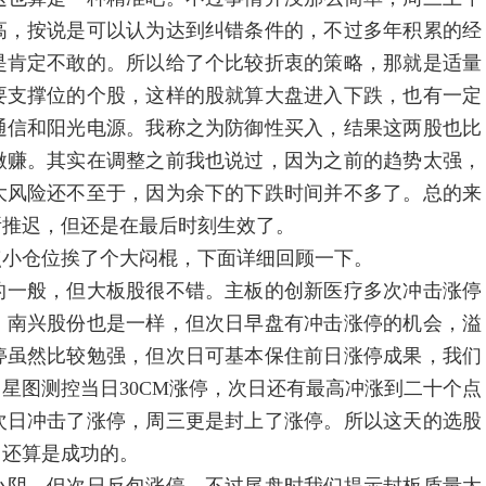
高，按说是可以认为达到纠错条件的，不过多年积累的经
是肯定不敢的。所以给了个比较折衷的策略，那就是适量
要支撑位的个股，这样的股就算大盘进入下跌，也有一定
通信和阳光电源。我称之为防御性买入，结果这两股也比
微赚。其实在调整之前我也说过，因为之前的趋势太强，
大风险还不至于，因为余下的下跌时间并不多了。总的来
所推迟，但还是在最后时刻生效了。
小仓位挨了个大闷棍，下面详细回顾一下。
一般，但大板股很不错。主板的创新医疗多次冲击涨停
。南兴股份也是一样，但次日早盘有冲击涨停的机会，溢
停虽然比较勉强，但次日可基本保住前日涨停成果，我们
星图测控当日30CM涨停，次日还有最高冲涨到二十个点
次日冲击了涨停，周三更是封上了涨停。所以这天的选股
，还算是成功的。