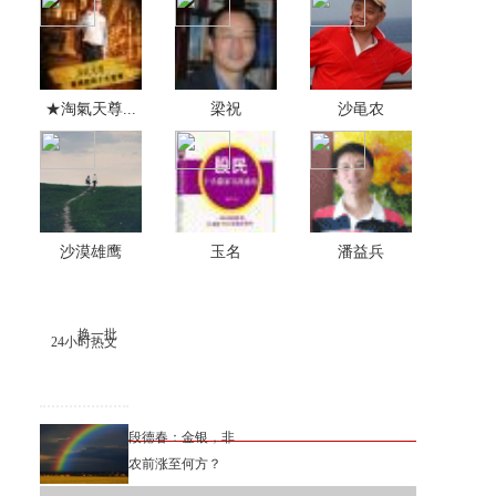
★淘氣天尊...
梁祝
沙黾农
沙漠雄鹰
玉名
潘益兵
换一批
24小时热文
段德春：金银，非
农前涨至何方？