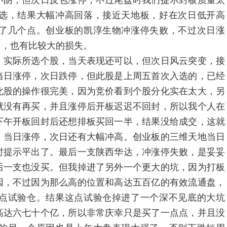
阴，但次日反包涨停，不过尾盘时我们提示封板质量太
选，结果大幅冲高回落，接近天地板，好在次日低开高
了几个点。创业板的凯淳生物冲涨停失败，不过次日涨
出，也有比较大的损失。
实际所选个股，当天表现还可以，但次日风云突变，接
当日涨停，次日跌停，但此股是上周五首次入选的，已经
此股的操作很完美，因为竞价看到个股分化实在太大，另
就没有再买，并且涨停后开板迟迟不回封，所以我个人在
下午开板回封后还想排板买回一半，结果没给成交，这就
，当日涨停，次日还有大幅冲高。创业板的三维天地当日
时提示平出了。最后一支陕西华达，冲涨停失败，是妥妥
后一支也没买。但我掉进了另外一个更大的坑，因为打板
因，不过因为那么高的位置和高达五百亿的有效流通盘，
点试验仓。结果这点试验仓掉进了一个深不见底的大坑
高达六七十个亿，所以非常庆幸只是买了一点点，并且没