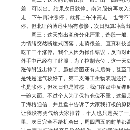
周二：这天的选股比较一般。山子高科收小
差，可以出。结果次日跌停。南兴股份再次入
走，下午再冲涨停，就算上午冲高走，也亏不
停。但北证的博迅生物有点惨，次日就算冲高
周三：这天指出竞价分化严重，选股一般。
力情绪突然断崖式回落，走势很差。直真科技
吃了三个涨停。我个人因为操作错误，反而对
外手中已经有了此股，为了控制仓位，这一天
涨停附近出掉了。虽然后面还有点后悔，甚至
是纯是运气较好了。第二支海王生物表现还行
也是涨停，但次日也是被核，我们在盘中反弹
一碗大面。不过个人为了保持仓位不重，这最
了海格通信，并且盘中告诉了大家我打板的原
让我没有勇气给大家推荐，个人也只是买了一
里。次日完全不给机会出，周四周五的封单都