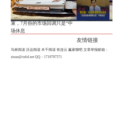
位割肉强！
邢自强：AI超级周期尚未结
束，7月份的市场回调只是“中
场休息
友情链接
马林阅读
沃达阅读
木千阅读
有连云
赢家聊吧
文章举报邮箱：
zixun@cnfol.net
QQ：1719797571