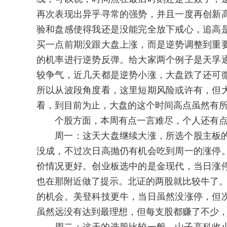
再次表现出异乎寻常的强势，并且一度再创新
验和盘感使得我还是没能完全放下戒心，追高
买一点前期没跟大盘上涨，而是逆势调整到重
的机率进行逆势反弹。给大家两个例子是天孚
较争气，近几天都是逆势小涨，大盘跌了还可
所以从波段角度看，这里短期风险或许有，但
看，到目前为止，大盘的这个时间高点虽然有
个股方面，本周有点一言难尽，个人还有点
周一：这天大盘继续大涨，所选个股主板的
没成，不过次日高抛仍有机会吃到周一的涨停
价情况更好。创业板选中的是金现代，当日涨
也在那附近做了提示。北证的两股就比较牛了。
的机会。美登科技更牛，当日虽然没涨停，但
虽然远没有达到最理想，但每支股都赚了不少