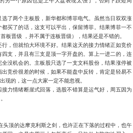
的另一个原因也是上午大盘表现太强了，否则下跌短周
选了两个主板股，新华都和博菲电气。虽然当日双双涨
个都买了的话，这支可以平出，保留博菲。结果博菲一不
首板晋级 ，并不属于连板晋级），结果还是不错的。
行，但就怕大环境不好。结果这天的接力情绪正如竞价
有四支，并且有三支是顶一字开盘的。算上一进二的，连
完全没机会的。主板股只选了一支文科股份，结果涨停被
指出竞价很差的时候，如果不能盘中反转，肯定是轻易不
中出现的，这一点大家一定不能忽视。
接力情绪断崖式回落，选股不错算是运气好，周五因为
了。
头顶的达摩克利斯之剑，也许正在下落的过程中，也午