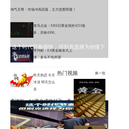
淘气天尊：市场冲高回落，主力意图明显！
老马点金：8月6日黄金现价4253做
多，目标4300。
这个时代节奏很快，但别克选择为你慢下
李鸿彬：8.6黄金爆发式上
来
涨，多头不负所望
热门视频
换一批
昨天热恋 今天
冷淡 明天怎么
走
李鸿彬：8.6黄金成功起飞，多
头打响反攻战
黄金大涨，错过机会，总比低